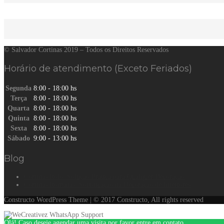
© Salvador Cortinas 2019 – Todos os Direitos Reservados
Horário de atendimento (Exceto Feriados)
Segunda
8:00 - 18:00 hs
Terça
8:00 - 18:00 hs
Quarta
8:00 - 18:00 hs
Quinta
8:00 - 18:00 hs
Sexta
8:00 - 18:00 hs
Sábado
9:00 - 13:00 hs
Blog
Cortinas Rolô: Solução Prática para Qualquer Decoração
Cortinas Romanas: Sofisticação na Decoração de Interiores
Constructo WordPress Theme | © 2017 Constructo, All rights reserved
Olá! Caso deseje agendar uma visita por favor entre em contato.