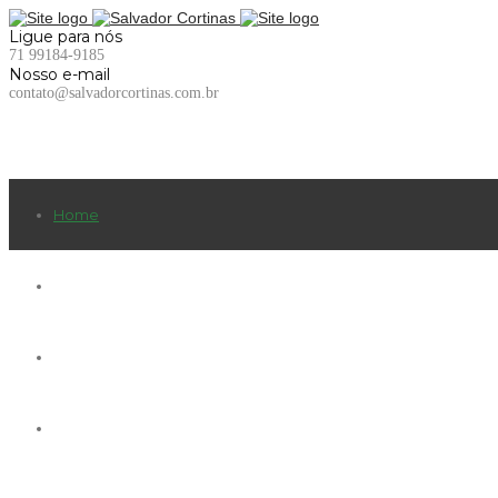
Ligue para nós
71 99184-9185
Nosso e-mail
contato@salvadorcortinas.com.br
Home
Cortinas de Tecido
Cortinas Modernas
Persianas