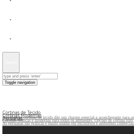
Orçamento
Blog
Contato
Search
Toggle navigation
Cortinas de Tecido
Cortinas Modernas
As clássicas cortinas de tecido dão um charme especial e aconchegante para o
Persianas
Cortinas práticas e modernas para todos os ambientes. Opções de cortina rolô, c
As persianas são práticas e muito usadas em escritórios e ambientes comerciai